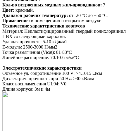
Кол-во встроенных медных жил-проводников:
7
Цвет:
красный.
Диапазон рабочих температур:
от -20 °C до +50 °C.
Применение:
в помещении/на открытом воздухе
Технические характеристики корпусов
Материал: Непластифицированный твердый
полихлорвинил
ПВХ со следующими хар-ками:
Ударная прочность: 5-10 кДж/м2
E-модуль: 2500-3000 Н/мм2
Точка размягчения (Vicat): 81-83°C
Линейное расширение: 70.10-6 м/м/°C
Электротехнические характеристики
Объемное уд. сопротивление 100 V: >4.1015 Ω/см
Диэлектрич. прочность при 50 Hz: >30 кВ/мм
Класс воспламенения UL94: V0
Длина корпуса: 3м и 4м