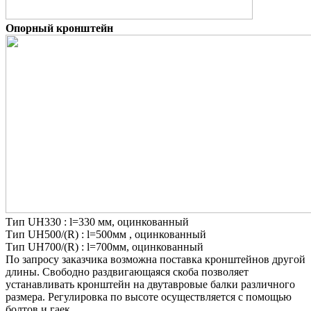
Опорный кронштейн
Тип UH330 : l=330 мм, оцинкованный
Тип UH500/(R) : l=500мм , оцинкованный
Тип UH700/(R) : l=700мм, оцинкованный
По запросу заказчика возможна поставка
кронштейнов другой
длины. Свободно
раздвигающаяся скоба позволяет
устанавливать кронштейн на двутавровые
балки различного
размера. Регулировка по
высоте осуществляется с помощью
болтов
и гаек.