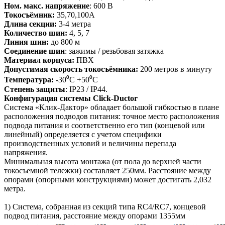
Ном. макс. напряжение
: 600 В
Токосъёмник:
35,70,100А
Длина секции:
3-4 метра
Количество шин:
4, 5, 7
Линия шин:
до 800 м
Соединение шин
: зажимы / резьбовая затяжка
Материал корпуса:
ПВХ
Допустимая скорость токосъёмника:
200 метров в минуту
Температура:
-30⁰С +50⁰С
Степень защиты
: IP23 / IP44.
Конфигурация системы Click-Ductor
Система «Клик-Дактор» обладает большой гибкостью в плане
расположения подводов питания: точное место расположения
подвода питания и соответственно его тип (концевой или
линейный) определяется с учетом специфики
производственных условий и величины перепада
напряжения.
Минимальная высота монтажа (от пола до верхней части
токосъемной тележки) составляет 250мм. Расстояние между
опорами (опорными конструкциями) может достигать 2,032
метра.
1) Система, собранная из секций типа RC4/RC7, концевой
подвод питания, расстояние между опорами 1355мм